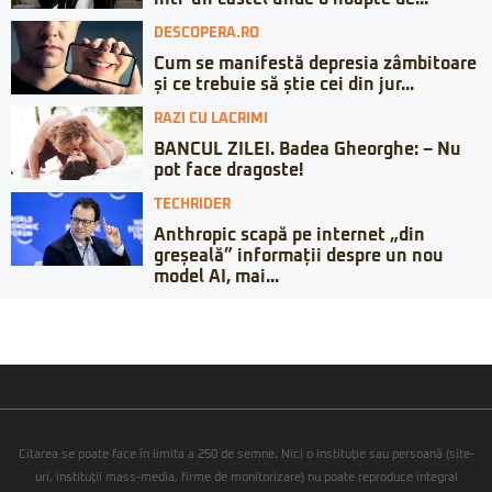
DESCOPERA.RO
Cum se manifestă depresia zâmbitoare
și ce trebuie să știe cei din jur...
RAZI CU LACRIMI
BANCUL ZILEI. Badea Gheorghe: – Nu
pot face dragoste!
TECHRIDER
Anthropic scapă pe internet „din
greșeală” informații despre un nou
model AI, mai...
Citarea se poate face în limita a 250 de semne. Nici o instituţie sau persoană (site-
uri, instituţii mass-media, firme de monitorizare) nu poate reproduce integral