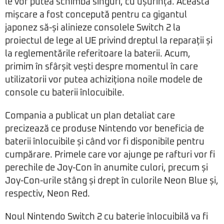
le vor putea schimba singuri, cu ușurință. Această
mișcare a fost concepută pentru ca gigantul
japonez să-și alinieze consolele Switch 2 la
proiectul de lege al UE privind dreptul la reparații și
la reglementările referitoare la baterii. Acum,
primim în sfârșit vești despre momentul în care
utilizatorii vor putea achiziționa noile modele de
console cu baterii înlocuibile.
Compania a publicat un plan detaliat care
precizează ce produse Nintendo vor beneficia de
baterii înlocuibile și când vor fi disponibile pentru
cumpărare. Primele care vor ajunge pe rafturi vor fi
perechile de Joy-Con în anumite culori, precum și
Joy-Con-urile stâng și drept în culorile Neon Blue și,
respectiv, Neon Red.
Noul Nintendo Switch 2 cu baterie înlocuibilă va fi