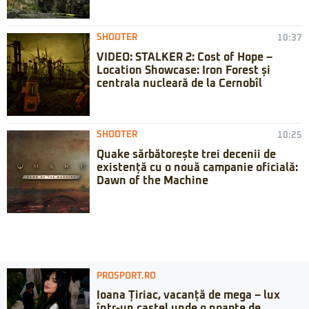
SHOOTER
10:37
VIDEO: STALKER 2: Cost of Hope –
Location Showcase: Iron Forest și
centrala nucleară de la Cernobîl
SHOOTER
10:25
Quake sărbătorește trei decenii de
existență cu o nouă campanie oficială:
Dawn of the Machine
PROSPORT.RO
Ioana Țiriac, vacanță de mega – lux
într-un castel unde o noapte de...