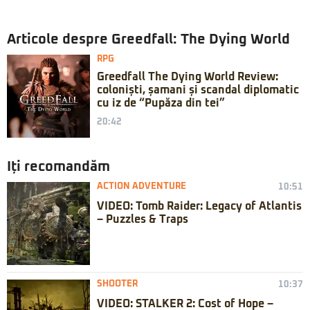
Articole despre Greedfall: The Dying World
RPG
Greedfall The Dying World Review:
coloniști, șamani și scandal diplomatic
cu iz de “Pupăza din tei”
20:42
Iți recomandăm
ACTION ADVENTURE
10:51
VIDEO: Tomb Raider: Legacy of Atlantis
– Puzzles & Traps
SHOOTER
10:37
VIDEO: STALKER 2: Cost of Hope –