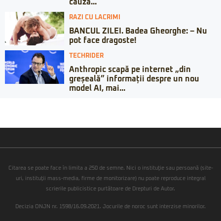
cauza...
RAZI CU LACRIMI
BANCUL ZILEI. Badea Gheorghe: – Nu
pot face dragoste!
TECHRIDER
Anthropic scapă pe internet „din
greșeală” informații despre un nou
model AI, mai...
Citarea se poate face în limita a 250 de semne. Nici o instituţie sau persoană (site-
uri, instituţii mass-media, firme de monitorizare) nu poate reproduce integral
scrierile publicistice purtătoare de Drepturi de Autor.
Decizia ONJN nr. 1598/16.09.2021. Jocurile de noroc sunt interzise minorilor.