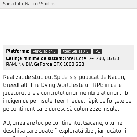
Sursa foto: Nacon / Spiders
Platforma:
PlayStation 5
Xbox Series X|S
PC
Cerinţe minime de sistem:
Intel Core i7-4790, 16 GB
RAM, NVIDIA GeForce GTX 1060 6GB
Realizat de studioul Spiders și publicat de Nacon,
GreedFall: The Dying World este un RPG în care
jucătorul preia controlul unui membru al unui trib
indigen de pe insula Teer Fradee, răpit de forțele de
pe continent care doresc să colonizeze insula.
Acțiunea are loc pe continentul Gacane, o lume
deschisă care poate fi explorată liber, iar jucătorii