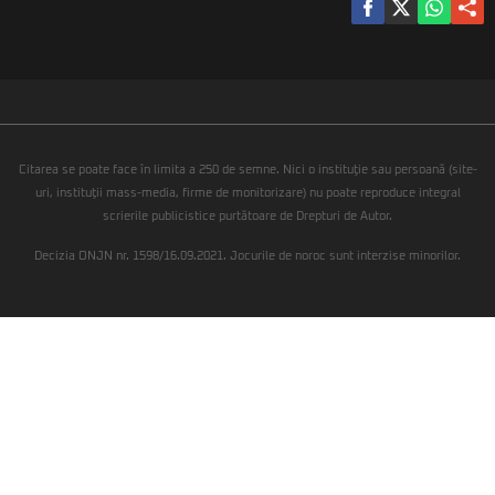
Citarea se poate face în limita a 250 de semne. Nici o instituţie sau persoană (site-
uri, instituţii mass-media, firme de monitorizare) nu poate reproduce integral
scrierile publicistice purtătoare de Drepturi de Autor.
Decizia ONJN nr. 1598/16.09.2021. Jocurile de noroc sunt interzise minorilor.