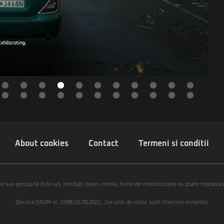
About cookies
Contact
Termeni si conditii
ie sau persoană (site-uri, instituţii mass-media, firme de monitorizare) nu poate reproduce 
Decizia ONJN nr. 1598/16.09.2021. Jocurile de noroc sunt interzise minorilor.