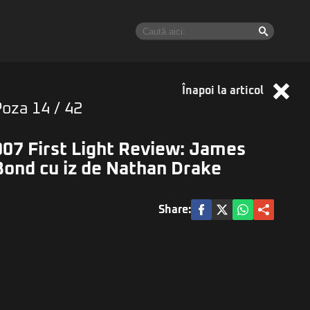
Înapoi la articol
Poza
14
/ 42
007 First Light Review: James
Bond cu iz de Nathan Drake
Share: