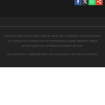
Citarea se poate face în limita a 250 de semne. Nici o instituţie sau persoană (site-
uri, instituţii mass-media, firme de monitorizare) nu poate reproduce integral
scrierile publicistice purtătoare de Drepturi de Autor.
Decizia ONJN nr. 1598/16.09.2021. Jocurile de noroc sunt interzise minorilor.