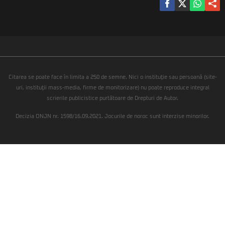
Citarea se poate face în limita a 250 de semne. Nici o instituţie sau persoană (site-
uri, instituţii mass-media, firme de monitorizare) nu poate reproduce integral
scrierile publicistice purtătoare de Drepturi de Autor.
Decizia ONJN nr. 1598/16.09.2021. Jocurile de noroc sunt interzise minorilor.