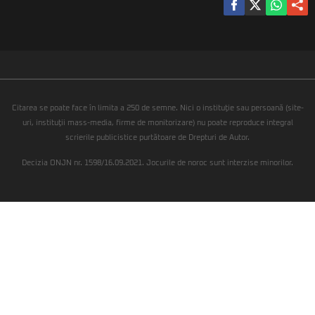
Citarea se poate face în limita a 250 de semne. Nici o instituţie sau persoană (site-
uri, instituţii mass-media, firme de monitorizare) nu poate reproduce integral
scrierile publicistice purtătoare de Drepturi de Autor.
Decizia ONJN nr. 1598/16.09.2021. Jocurile de noroc sunt interzise minorilor.