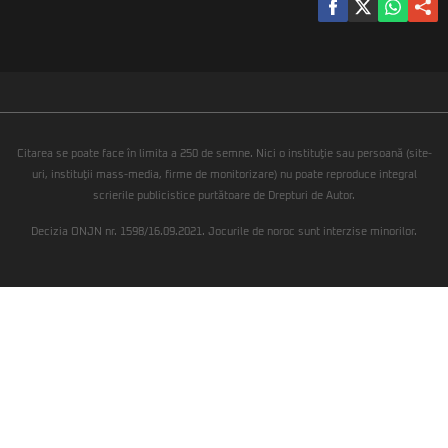
Citarea se poate face în limita a 250 de semne. Nici o instituţie sau persoană (site-
uri, instituţii mass-media, firme de monitorizare) nu poate reproduce integral
scrierile publicistice purtătoare de Drepturi de Autor.
Decizia ONJN nr. 1598/16.09.2021. Jocurile de noroc sunt interzise minorilor.