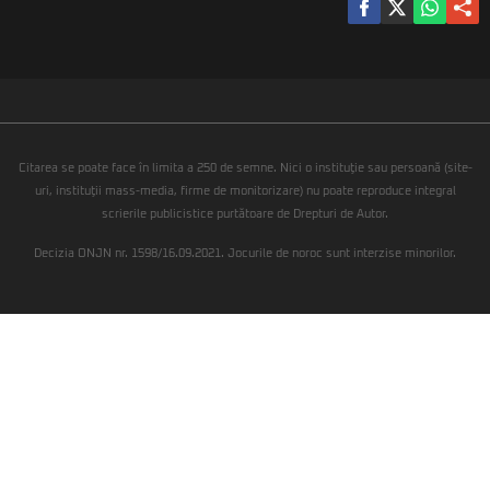
Citarea se poate face în limita a 250 de semne. Nici o instituţie sau persoană (site-
uri, instituţii mass-media, firme de monitorizare) nu poate reproduce integral
scrierile publicistice purtătoare de Drepturi de Autor.
Decizia ONJN nr. 1598/16.09.2021. Jocurile de noroc sunt interzise minorilor.