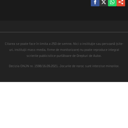
Citarea se poate face în limita a 250 de semne. Nici o instituţie sau persoană (site-
uri, instituţii mass-media, firme de monitorizare) nu poate reproduce integral
scrierile publicistice purtătoare de Drepturi de Autor.
Decizia ONJN nr. 1598/16.09.2021. Jocurile de noroc sunt interzise minorilor.