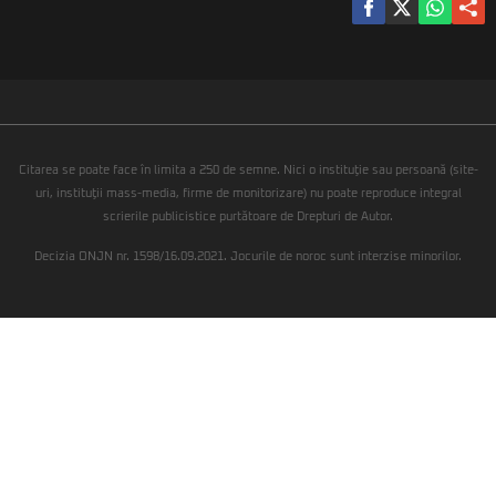
Citarea se poate face în limita a 250 de semne. Nici o instituţie sau persoană (site-
uri, instituţii mass-media, firme de monitorizare) nu poate reproduce integral
scrierile publicistice purtătoare de Drepturi de Autor.
Decizia ONJN nr. 1598/16.09.2021. Jocurile de noroc sunt interzise minorilor.