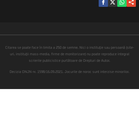
Citarea se poate face în limita a 250 de semne. Nici o instituţie sau persoană (site-
uri, instituţii mass-media, firme de monitorizare) nu poate reproduce integral
scrierile publicistice purtătoare de Drepturi de Autor.
Decizia ONJN nr. 1598/16.09.2021. Jocurile de noroc sunt interzise minorilor.