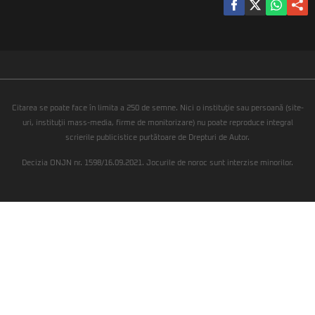
Citarea se poate face în limita a 250 de semne. Nici o instituţie sau persoană (site-
uri, instituţii mass-media, firme de monitorizare) nu poate reproduce integral
scrierile publicistice purtătoare de Drepturi de Autor.
Decizia ONJN nr. 1598/16.09.2021. Jocurile de noroc sunt interzise minorilor.