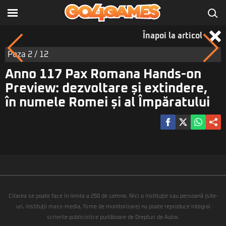
Înapoi la articol
Poza
2
/ 12
Anno 117 Pax Romana Hands-on
Preview: dezvoltare și extindere,
în numele Romei și al Împăratului
Citarea se poate face în limita a 250 de semne. Nici o instituţie sau persoană (site-
uri, instituţii mass-media, firme de monitorizare) nu poate reproduce integral
scrierile publicistice purtătoare de Drepturi de Autor.