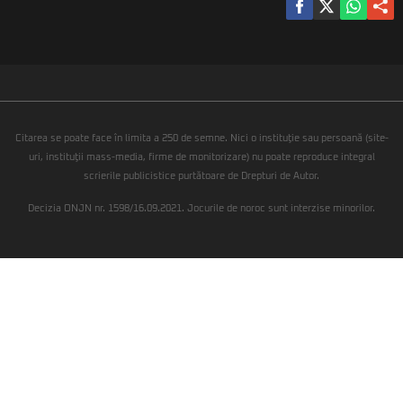
Citarea se poate face în limita a 250 de semne. Nici o instituţie sau persoană (site-
uri, instituţii mass-media, firme de monitorizare) nu poate reproduce integral
scrierile publicistice purtătoare de Drepturi de Autor.
Decizia ONJN nr. 1598/16.09.2021. Jocurile de noroc sunt interzise minorilor.