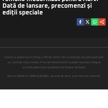
Dată de lansare, precomenzi și
ediții speciale
Citarea se poate face în limita a 250 de semne. Nici o instituţie sau persoană (site-
uri, instituţii mass-media, firme de monitorizare) nu poate reproduce integral
scrierile publicistice purtătoare de Drepturi de Autor.
Decizia ONJN nr. 1598/16.09.2021. Jocurile de noroc sunt interzise minorilor.