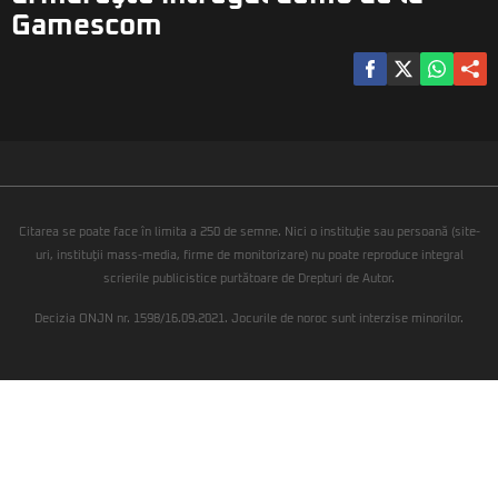
Gamescom
Citarea se poate face în limita a 250 de semne. Nici o instituţie sau persoană (site-
uri, instituţii mass-media, firme de monitorizare) nu poate reproduce integral
scrierile publicistice purtătoare de Drepturi de Autor.
Decizia ONJN nr. 1598/16.09.2021. Jocurile de noroc sunt interzise minorilor.