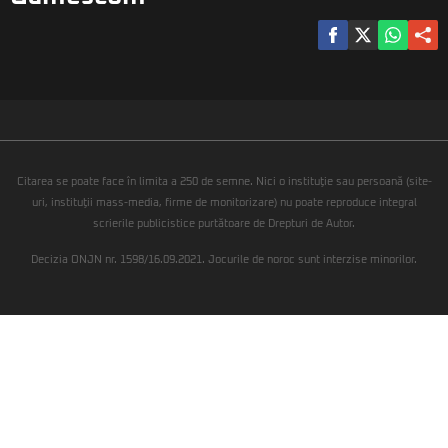
Citarea se poate face în limita a 250 de semne. Nici o instituţie sau persoană (site-
uri, instituţii mass-media, firme de monitorizare) nu poate reproduce integral
scrierile publicistice purtătoare de Drepturi de Autor.
Decizia ONJN nr. 1598/16.09.2021. Jocurile de noroc sunt interzise minorilor.