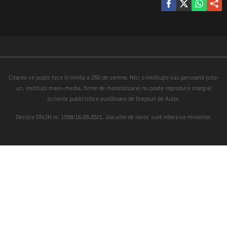
Citarea se poate face în limita a 250 de semne. Nici o instituţie sau persoană (site-
uri, instituţii mass-media, firme de monitorizare) nu poate reproduce integral
scrierile publicistice purtătoare de Drepturi de Autor.
Decizia ONJN nr. 1598/16.09.2021. Jocurile de noroc sunt interzise minorilor.