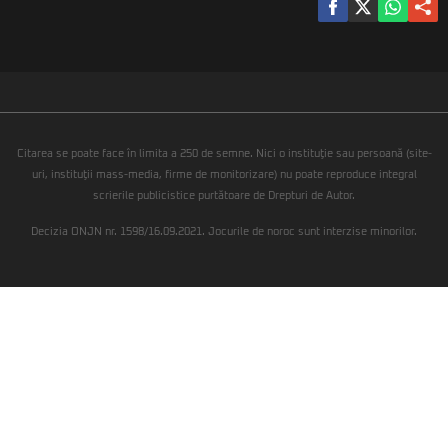
Citarea se poate face în limita a 250 de semne. Nici o instituţie sau persoană (site-
uri, instituţii mass-media, firme de monitorizare) nu poate reproduce integral
scrierile publicistice purtătoare de Drepturi de Autor.
Decizia ONJN nr. 1598/16.09.2021. Jocurile de noroc sunt interzise minorilor.