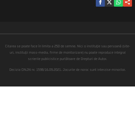
Citarea se poate face în limita a 250 de semne. Nici o instituţie sau persoană (site-
uri, instituţii mass-media, firme de monitorizare) nu poate reproduce integral
scrierile publicistice purtătoare de Drepturi de Autor.
Decizia ONJN nr. 1598/16.09.2021. Jocurile de noroc sunt interzise minorilor.