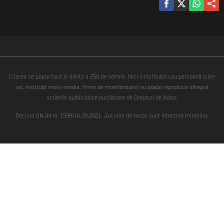
Citarea se poate face în limita a 250 de semne. Nici o instituţie sau persoană (site-
uri, instituţii mass-media, firme de monitorizare) nu poate reproduce integral
scrierile publicistice purtătoare de Drepturi de Autor.
Decizia ONJN nr. 1598/16.09.2021. Jocurile de noroc sunt interzise minorilor.