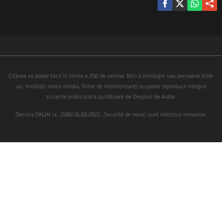
Citarea se poate face în limita a 250 de semne. Nici o instituţie sau persoană (site-
uri, instituţii mass-media, firme de monitorizare) nu poate reproduce integral
scrierile publicistice purtătoare de Drepturi de Autor.
Decizia ONJN nr. 1598/16.09.2021. Jocurile de noroc sunt interzise minorilor.