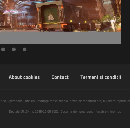
About cookies
Contact
Termeni si conditii
ie sau persoană (site-uri, instituţii mass-media, firme de monitorizare) nu poate reproduce 
Decizia ONJN nr. 1598/16.09.2021. Jocurile de noroc sunt interzise minorilor.