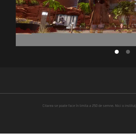
Citarea se poate face în limita a 250 de semne. Nici o instituţ