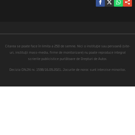
Citarea se poate face în limita a 250 de semne. Nici o instituţie sau persoană (site-
uri, instituţii mass-media, firme de monitorizare) nu poate reproduce integral
scrierile publicistice purtătoare de Drepturi de Autor.
Decizia ONJN nr. 1598/16.09.2021. Jocurile de noroc sunt interzise minorilor.