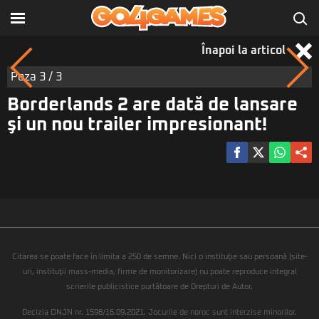
Înapoi la articol
Poza
3
/ 3
Borderlands 2 are dată de lansare
şi un nou trailer impresionant!
Citarea se poate face în limita a 250 de semne. Nici o instituţie sau persoană (site-
uri, instituţii mass-media, firme de monitorizare) nu poate reproduce integral
scrierile publicistice purtătoare de Drepturi de Autor.
Decizia ONJN nr. 1598/16.09.2021. Jocurile de noroc sunt interzise minorilor.