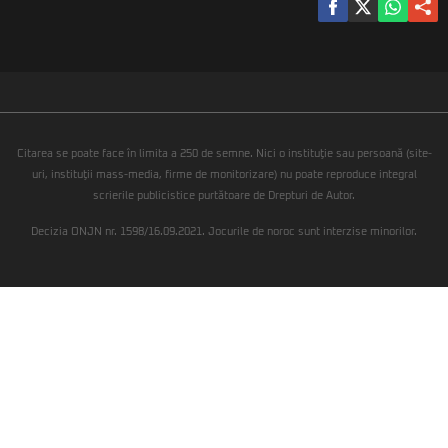
Citarea se poate face în limita a 250 de semne. Nici o instituţie sau persoană (site-
uri, instituţii mass-media, firme de monitorizare) nu poate reproduce integral
scrierile publicistice purtătoare de Drepturi de Autor.
Decizia ONJN nr. 1598/16.09.2021. Jocurile de noroc sunt interzise minorilor.