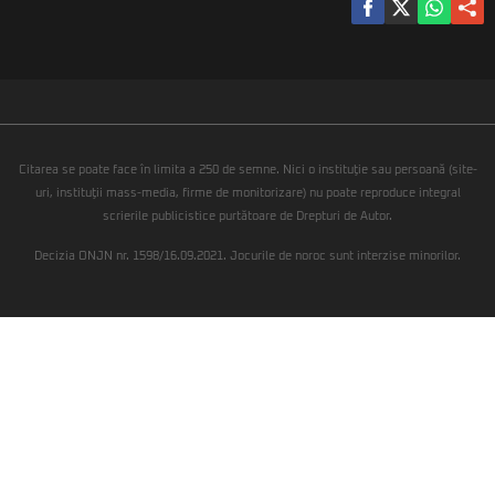
Citarea se poate face în limita a 250 de semne. Nici o instituţie sau persoană (site-
uri, instituţii mass-media, firme de monitorizare) nu poate reproduce integral
scrierile publicistice purtătoare de Drepturi de Autor.
Decizia ONJN nr. 1598/16.09.2021. Jocurile de noroc sunt interzise minorilor.