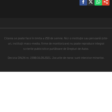
Citarea se poate face în limita a 250 de semne. Nici o instituţie sau persoană (site-
uri, instituţii mass-media, firme de monitorizare) nu poate reproduce integral
scrierile publicistice purtătoare de Drepturi de Autor.
Decizia ONJN nr. 1598/16.09.2021. Jocurile de noroc sunt interzise minorilor.