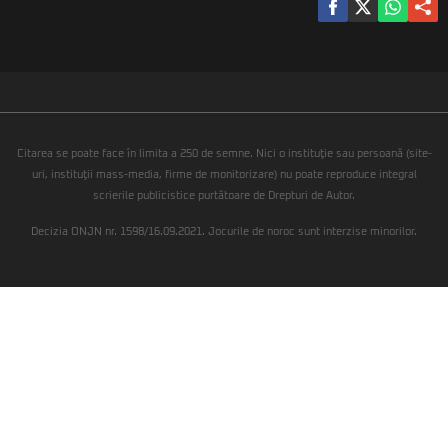
Citarea se poate face în limita a 250 de semne. Nici o instituţie sau persoană (site-
uri, instituţii mass-media, firme de monitorizare) nu poate reproduce integral
scrierile publicistice purtătoare de Drepturi de Autor.
Decizia ONJN nr. 1598/16.09.2021. Jocurile de noroc sunt interzise minorilor.