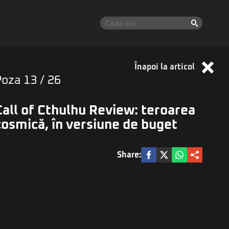
Înapoi la articol
Poza
13
/ 26
Call of Cthulhu Review: teroarea
cosmică, în versiune de buget
Share: