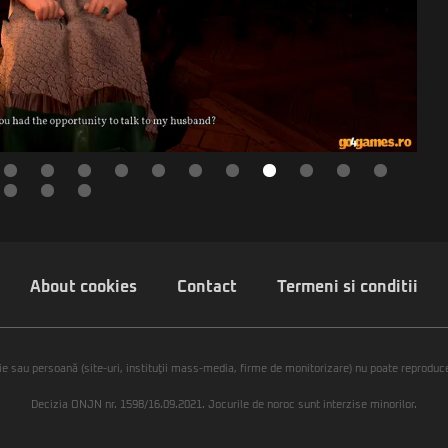
About cookies
Contact
Termeni si conditii
ie sau persoană (site-uri, instituţii mass-media, firme de monitorizare) nu poate reproduce 
Decizia ONJN nr. 1598/16.09.2021. Jocurile de noroc sunt interzise minorilor.