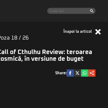
Înapoi la articol
Poza
18
/ 26
Call of Cthulhu Review: teroarea
cosmică, în versiune de buget
Share: