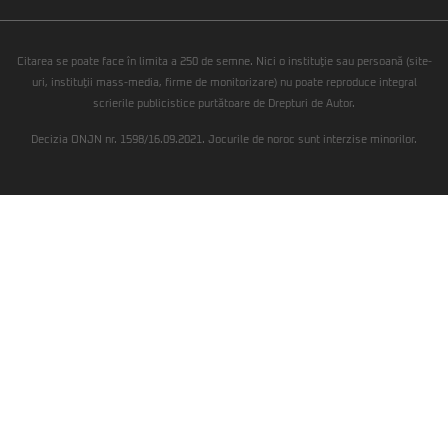
Citarea se poate face în limita a 250 de semne. Nici o instituţie sau persoană (site-
uri, instituţii mass-media, firme de monitorizare) nu poate reproduce integral
scrierile publicistice purtătoare de Drepturi de Autor.
Decizia ONJN nr. 1598/16.09.2021. Jocurile de noroc sunt interzise minorilor.