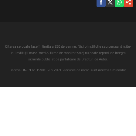
Citarea se poate face în limita a 250 de semne. Nici o instituţie sau persoană (site-
uri, instituţii mass-media, firme de monitorizare) nu poate reproduce integral
scrierile publicistice purtătoare de Drepturi de Autor.
Decizia ONJN nr. 1598/16.09.2021. Jocurile de noroc sunt interzise minorilor.