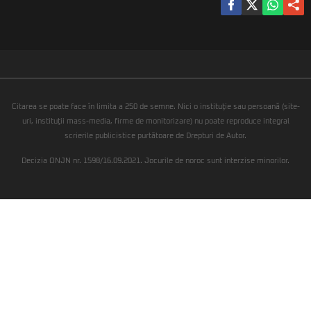
Citarea se poate face în limita a 250 de semne. Nici o instituţie sau persoană (site-
uri, instituţii mass-media, firme de monitorizare) nu poate reproduce integral
scrierile publicistice purtătoare de Drepturi de Autor.
Decizia ONJN nr. 1598/16.09.2021. Jocurile de noroc sunt interzise minorilor.