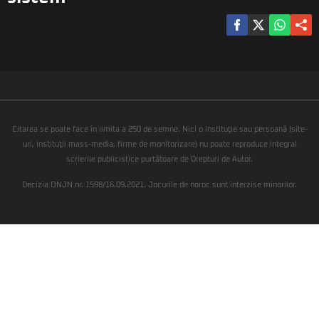
Citarea se poate face în limita a 250 de semne. Nici o instituţie sau persoană (site-
uri, instituţii mass-media, firme de monitorizare) nu poate reproduce integral
scrierile publicistice purtătoare de Drepturi de Autor.
Decizia ONJN nr. 1598/16.09.2021. Jocurile de noroc sunt interzise minorilor.