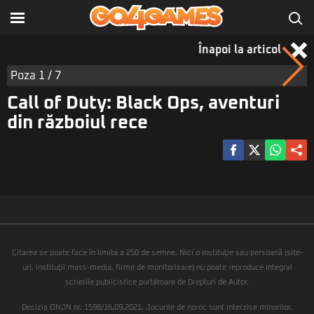
Înapoi la articol
Poza
1
/ 7
Call of Duty: Black Ops, aventuri
din războiul rece
Citarea se poate face în limita a 250 de semne. Nici o instituţie sau persoană (site-
uri, instituţii mass-media, firme de monitorizare) nu poate reproduce integral
scrierile publicistice purtătoare de Drepturi de Autor.
Decizia ONJN nr. 1598/16.09.2021. Jocurile de noroc sunt interzise minorilor.