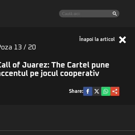
Înapoi la articol
Poza
13
/ 20
Call of Juarez: The Cartel pune
accentul pe jocul cooperativ
Share: