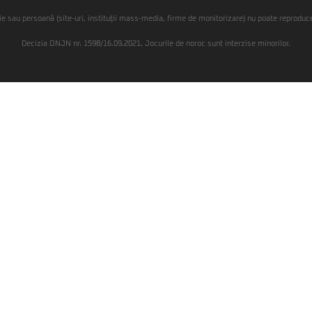
ie sau persoană (site-uri, instituţii mass-media, firme de monitorizare) nu poate reproduce 
Decizia ONJN nr. 1598/16.09.2021. Jocurile de noroc sunt interzise minorilor.