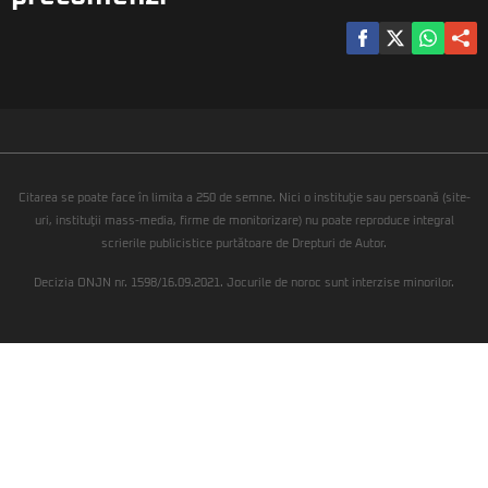
Citarea se poate face în limita a 250 de semne. Nici o instituţie sau persoană (site-
uri, instituţii mass-media, firme de monitorizare) nu poate reproduce integral
scrierile publicistice purtătoare de Drepturi de Autor.
Decizia ONJN nr. 1598/16.09.2021. Jocurile de noroc sunt interzise minorilor.