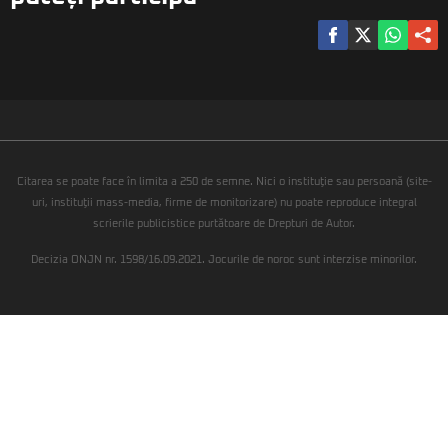
Citarea se poate face în limita a 250 de semne. Nici o instituţie sau persoană (site-
uri, instituţii mass-media, firme de monitorizare) nu poate reproduce integral
scrierile publicistice purtătoare de Drepturi de Autor.
Decizia ONJN nr. 1598/16.09.2021. Jocurile de noroc sunt interzise minorilor.