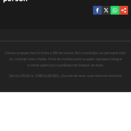
Citarea se poate face în limita a 250 de semne. Nici o instituţie sau persoană (site-
uri, instituţii mass-media, firme de monitorizare) nu poate reproduce integral
scrierile publicistice purtătoare de Drepturi de Autor.
Decizia ONJN nr. 1598/16.09.2021. Jocurile de noroc sunt interzise minorilor.