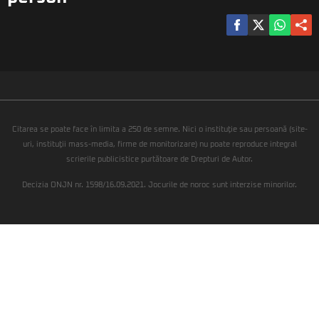
Citarea se poate face în limita a 250 de semne. Nici o instituţie sau persoană (site-
uri, instituţii mass-media, firme de monitorizare) nu poate reproduce integral
scrierile publicistice purtătoare de Drepturi de Autor.
Decizia ONJN nr. 1598/16.09.2021. Jocurile de noroc sunt interzise minorilor.