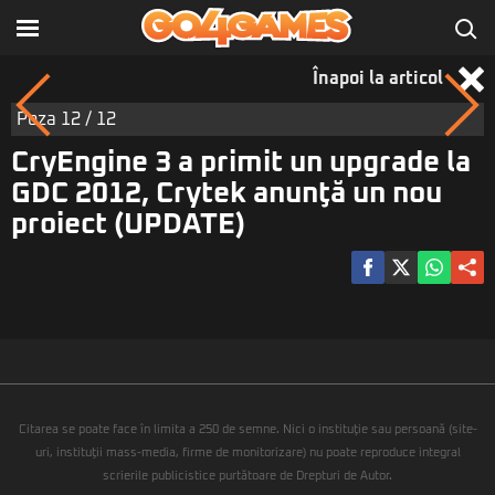
Înapoi la articol
Poza
12
/ 12
CryEngine 3 a primit un upgrade la
GDC 2012, Crytek anunţă un nou
proiect (UPDATE)
Citarea se poate face în limita a 250 de semne. Nici o instituţie sau persoană (site-
uri, instituţii mass-media, firme de monitorizare) nu poate reproduce integral
scrierile publicistice purtătoare de Drepturi de Autor.