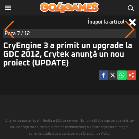
Înapoi la articol
Poza
7
/ 12
CryEngine 3 a primit un upgrade la
GDC 2012, Crytek anunţă un nou
proiect (UPDATE)
Citarea se poate face în limita a 250 de semne. Nici o instituţie sau persoană (site-
uri, instituţii mass-media, firme de monitorizare) nu poate reproduce integral
scrierile publicistice purtătoare de Drepturi de Autor.