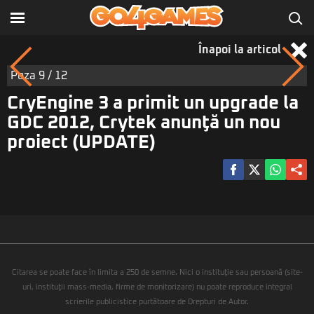
Înapoi la articol
Poza
9
/ 12
CryEngine 3 a primit un upgrade la
GDC 2012, Crytek anunţă un nou
proiect (UPDATE)
Citarea se poate face în limita a 250 de semne. Nici o instituţie sau persoană (site-
uri, instituţii mass-media, firme de monitorizare) nu poate reproduce integral
scrierile publicistice purtătoare de Drepturi de Autor.