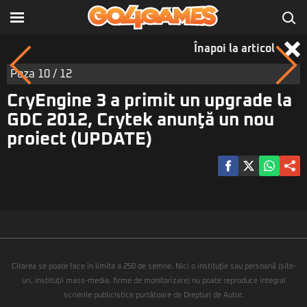
Înapoi la articol
Poza
10
/ 12
CryEngine 3 a primit un upgrade la
GDC 2012, Crytek anunţă un nou
proiect (UPDATE)
Citarea se poate face în limita a 250 de semne. Nici o instituţie sau persoană (site-
uri, instituţii mass-media, firme de monitorizare) nu poate reproduce integral
scrierile publicistice purtătoare de Drepturi de Autor.