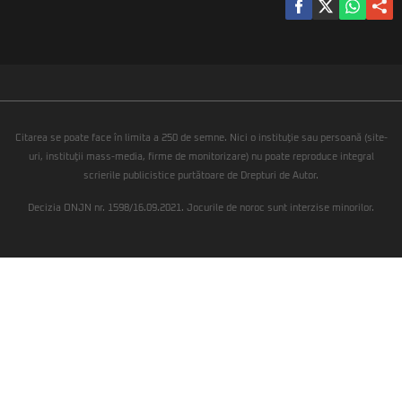
Citarea se poate face în limita a 250 de semne. Nici o instituţie sau persoană (site-
uri, instituţii mass-media, firme de monitorizare) nu poate reproduce integral
scrierile publicistice purtătoare de Drepturi de Autor.
Decizia ONJN nr. 1598/16.09.2021. Jocurile de noroc sunt interzise minorilor.