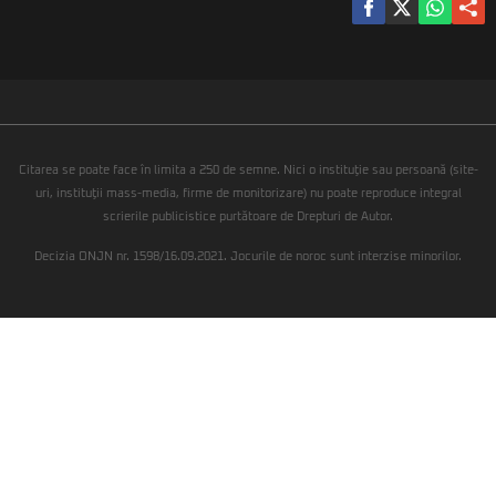
Citarea se poate face în limita a 250 de semne. Nici o instituţie sau persoană (site-
uri, instituţii mass-media, firme de monitorizare) nu poate reproduce integral
scrierile publicistice purtătoare de Drepturi de Autor.
Decizia ONJN nr. 1598/16.09.2021. Jocurile de noroc sunt interzise minorilor.