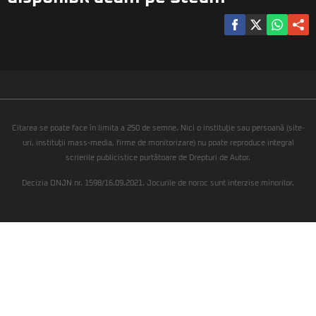
Citarea se poate face în limita a 250 de semne. Nici o instituţie sau persoană (site-
uri, instituţii mass-media, firme de monitorizare) nu poate reproduce integral
scrierile publicistice purtătoare de Drepturi de Autor.
Decizia ONJN nr. 1598/16.09.2021. Jocurile de noroc sunt interzise minorilor.