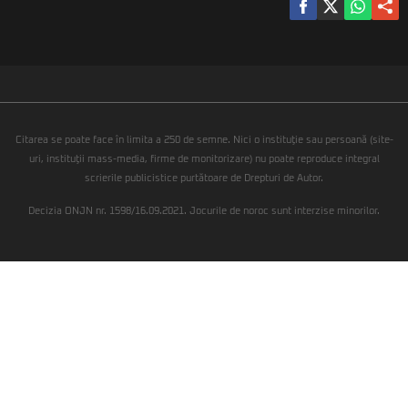
Citarea se poate face în limita a 250 de semne. Nici o instituţie sau persoană (site-
uri, instituţii mass-media, firme de monitorizare) nu poate reproduce integral
scrierile publicistice purtătoare de Drepturi de Autor.
Decizia ONJN nr. 1598/16.09.2021. Jocurile de noroc sunt interzise minorilor.